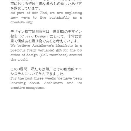
市における持続可能な暮らしの新しいあり方
を探究しています。
As part of our Phd, we are exploring
new ways to live sustainably as a
creative city.
デザイン都市旭川宣言は、世界53のデザイン
都市（Cities of Design）にとって、非常に貴
重で価値ある贈り物であると考えています。
We believe Asahikawa’s Manifesto is a
precious (very valuable) gift for the 53
cities of design (CoD members) around
the world.
この3週間、私たちは旭川とその創造的エコ
システムについて学んできました。
For the past three weeks we have been
learning about Asahikawa and its
creative ecosystem.