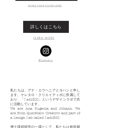
SHARE YOUR VISION HERE
詳しくはこちら
LEARN MORE
@ladobio
​私たちは、アナ・エウヘニアとヨハンと申し
ます。ケレタロ・クリエイティボに所属して
おり、「LadoBIO」というデザインラボで共
に活動しています。
We are Ana Eugenia and Johann. We
are from Querétaro Creativo and part of
a Design Lab called LadoBIO.
博士課程研究の一環として、私たちは創造都