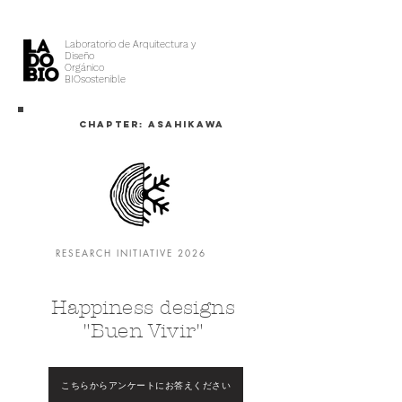
Laboratorio de Arquitectura y
Diseño
Orgánico
BIOsostenible
CHAPTER: ASAHIKAWA
RESEARCH INITIATIVE 2026
Happiness designs
"Buen Vivir"
こちらからアンケートにお答えください