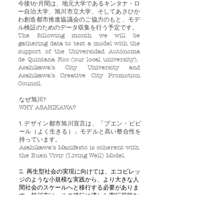
今後1か月間は、地元大学であるキンタナ・ロ
ー自治大学、旭川市立大学、そしてあさひか
わ創造都市推進協議会のご協力のもと、モデ
ル検証のためのデータ収集を行う予定です。
The following month we will be
gathering data to test a model with the
support of the Universidad Autónoma
de Quintana Roo (our local university),
Asahikawa’s City University and
Asahikawa’s Creative City Promotion
Council.
なぜ旭川?
WHY ASAHIKAWA?
1. デザイン都市旭川宣言は、「ブエン・ビビ
ール（よく生きる）」モデルと高い整合性を
持っています。
Asahikawa’s Manifesto is coherent with
the Buen Vivir (Living Well) Model.
2. 再生型社会の実現に向けては、エコビレッ
ジのような小規模な実践から、より大きな人
間社会のスケールへと移行する必要がありま
す。旭川市は、その移行に適した実行可能な
規模です。
Restorative Models need to transition
from ecovillages to larger human