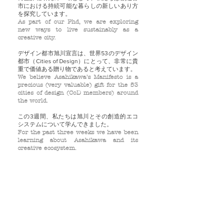
市における持続可能な暮らしの新しいあり方
を探究しています。
As part of our Phd, we are exploring
new ways to live sustainably as a
creative city.
デザイン都市旭川宣言は、世界53のデザイン
都市（Cities of Design）にとって、非常に貴
重で価値ある贈り物であると考えています。
We believe Asahikawa’s Manifesto is a
precious (very valuable) gift for the 53
cities of design (CoD members) around
the world.
この3週間、私たちは旭川とその創造的エコ
システムについて学んできました。
For the past three weeks we have been
learning about Asahikawa and its
creative ecosystem.