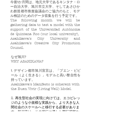
今後1か月間は、地元大学であるキンタナ・ロ
ー自治大学、旭川市立大学、そしてあさひか
わ創造都市推進協議会のご協力のもと、モデ
ル検証のためのデータ収集を行う予定です。
The following month we will be
gathering data to test a model with the
support of the Universidad Autónoma
de Quintana Roo (our local university),
Asahikawa’s City University and
Asahikawa’s Creative City Promotion
Council.
なぜ旭川?
WHY ASAHIKAWA?
1. デザイン都市旭川宣言は、「ブエン・ビビ
ール（よく生きる）」モデルと高い整合性を
持っています。
Asahikawa’s Manifesto is coherent with
the Buen Vivir (Living Well) Model.
2. 再生型社会の実現に向けては、エコビレッ
ジのような小規模な実践から、より大きな人
間社会のスケールへと移行する必要がありま
す。旭川市は、その移行に適した実行可能な
規模です。
Restorative Models need to transition
from ecovillages to larger human