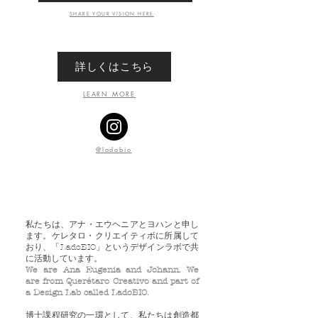
SHARE YOUR VISION HERE
詳しくはこちら
LEARN MORE
@ladobio
​私たちは、アナ・エウヘニアとヨハンと申し
ます。ケレタロ・クリエイティボに所属して
おり、「LadoBIO」というデザインラボで共
に活動しています。
We are Ana Eugenia and Johann. We
are from Querétaro Creativo and part of
a Design Lab called LadoBIO.
博士課程研究の一環として、私たちは創造都