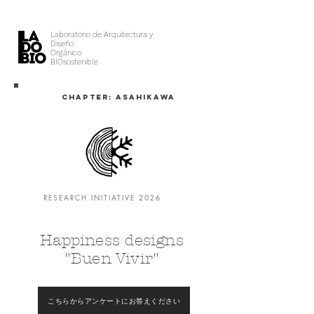
Laboratorio de Arquitectura y
Diseño
Orgánico
BIOsostenible
CHAPTER: ASAHIKAWA
RESEARCH INITIATIVE 2026
Happiness designs
"Buen Vivir"
こちらからアンケートにお答えください